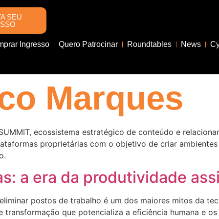
A SEU
ESSO
prar Ingresso
Quero Patrocinar
Roundtables
News
Cy
co Marques
SUMMIT, ecossistema estratégico de conteúdo e relaciona
lataformas proprietárias com o objetivo de criar ambientes
o.
s: a era da produtividade ass
vai eliminar postos de trabalho é um dos maiores mitos da tec
 transformação que potencializa a eficiência humana e os 