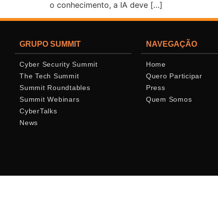
o conhecimento, a IA deve […]
GRUPO SUMMIT
NAVEGAÇÃO
Cyber Security Summit
Home
The Tech Summit
Quero Participar
Summit Roundtables
Press
Summit Webinars
Quem Somos
CyberTalks
News