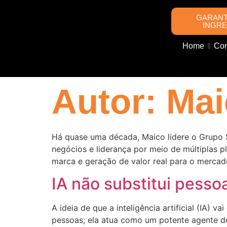
GARANT
INGR
Home
Com
Autor:
Mai
Há quase uma década, Maico lidere o Grupo 
negócios e liderança por meio de múltiplas p
marca e geração de valor real para o mercad
IA não substitui pessoa
A ideia de que a inteligência artificial (IA) 
pessoas; ela atua como um potente agente de