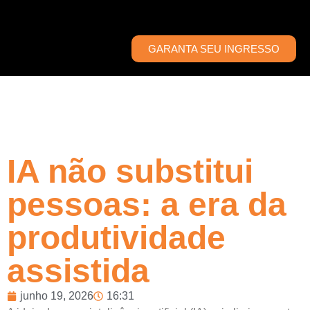
GARANTA SEU INGRESSO
IA não substitui
pessoas: a era da
produtividade
assistida
junho 19, 2026
16:31