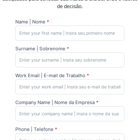
de decisão.
Name | Nome
*
Como
posso
patrocinar?
/ How can
Surname | Sobrenome
*
I sponsor?
Work Email | E-mail de Trabalho
*
Company Name | Nome da Empresa
*
Phone | Telefone
*