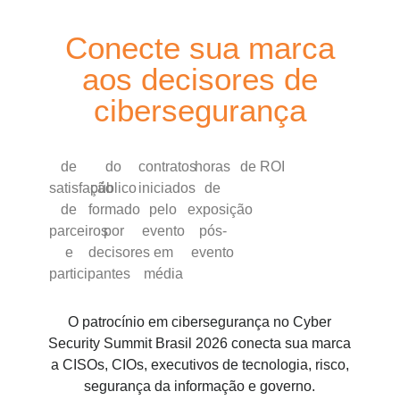
Conecte sua marca
aos decisores de
cibersegurança
de
do
contratos
horas
de ROI
satisfação
público
iniciados
de
de
formado
pelo
exposição
parceiros
por
evento
pós-
e
decisores
em
evento
participantes
média
O patrocínio em cibersegurança no Cyber
Security Summit Brasil 2026 conecta sua marca
a CISOs, CIOs, executivos de tecnologia, risco,
segurança da informação e governo.